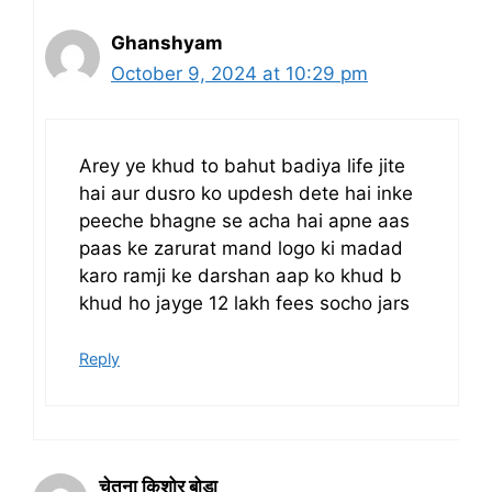
Ghanshyam
October 9, 2024 at 10:29 pm
Arey ye khud to bahut badiya life jite
hai aur dusro ko updesh dete hai inke
peeche bhagne se acha hai apne aas
paas ke zarurat mand logo ki madad
karo ramji ke darshan aap ko khud b
khud ho jayge 12 lakh fees socho jars
Reply
चेतना किशोर बोडा