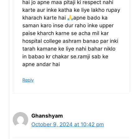
hai jo apne maa pitaji ki respect nahi
karte aur inke katha ke liye lakho rupay
kharach karte hai
apne bado ka
saman karo inse dur raho inke upper
paise kharch karne se acha mil kar
hospital college ashram banao par inki
tarah kamane ke liye nahi bahar niklo
in babao kr chakar se.ramji sab ke
apne andar hai
Reply
Ghanshyam
October 9, 2024 at 10:42 pm