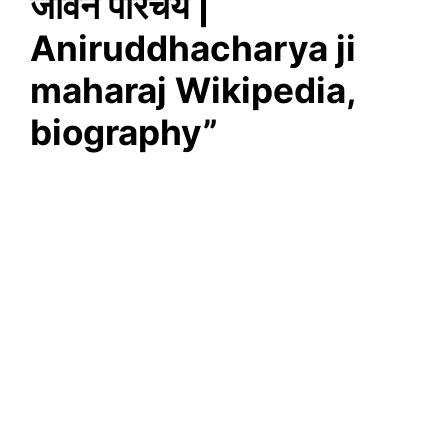
जीवन परिचय |
Aniruddhacharya ji
maharaj Wikipedia,
biography”