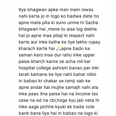
Kya bhagwan apke man mein niwas
nahi karta jo in logo ko badwa dete ho
apne mata pita ki suno unme hi Sacha
bhagwan hai ,mene to aise log dekhe
hai jo apne maa pitaji ki respect nahi
karte aur inke katha ke liye lakho rupay
kharach karte hai
apne bado ka
saman karo inse dur raho inke upper
paise kharch karne se acha mil kar
hospital college ashram banao par inki
tarah kamane ke liye nahi bahar niklo
in babao kr chakar se.ramji sab ke
apne andar hai mujhe samajh nahi ata
inke paas itna paisa hai na income tax
case na ed na cbi,hoga kyu jab neta hi
inke aage pichhe kyuki ek bada vote
bank bana liya hai in babao ne logo ki