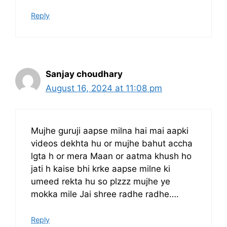
Reply
Sanjay choudhary
August 16, 2024 at 11:08 pm
Mujhe guruji aapse milna hai mai aapki
videos dekhta hu or mujhe bahut accha
lgta h or mera Maan or aatma khush ho
jati h kaise bhi krke aapse milne ki
umeed rekta hu so plzzz mujhe ye
mokka mile Jai shree radhe radhe….
Reply